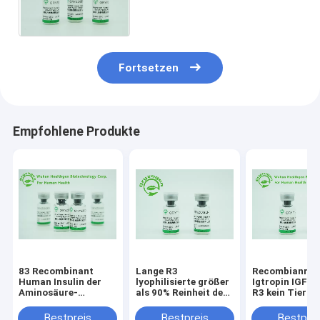
Einheits-/Magnesium
Fortsetzen
Empfohlene Produkte
83 Recombinant
Lange R3
Recombiannt
Human Insulin der
lyophilisierte größer
Igtropin IGF 1
Aminosäure-
als 90% Reinheit des
R3 kein Tier- T
langkettiges R3 IGF 1
Hefe-Ursprungs-
Molekulargewi
- wie
Recombinant IGF 1
9.1kD
Bestpreis
Bestpreis
Bestprei