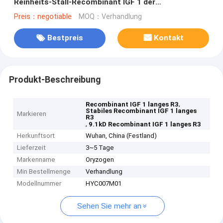
Reinheits-Stall-Recombinant IGF 1 der
Einheits-/Magnesium
Preis：negotiable
MOQ：Verhandlung
Bestpreis
Kontakt
Produkt-Beschreibung
,
Recombinant IGF 1 langes R3
Stabiles Recombinant IGF 1 langes
Markieren
R3
,
9.1kD Recombinant IGF 1 langes R3
Herkunftsort
Wuhan, China (Festland)
Lieferzeit
3~5 Tage
Markenname
Oryzogen
Min Bestellmenge
Verhandlung
Modellnummer
HYC007M01
Sehen Sie mehr an