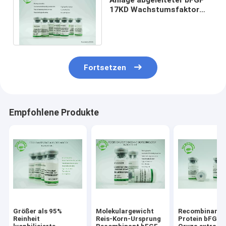
17KD Wachstumsfaktor
grundlegend für Serum -
freies Medium
Fortsetzen
Empfohlene Produkte
Größer als 95%
Molekulargewicht
Recombinant
Reinheit
Reis-Korn-Ursprung
Protein bFGF 