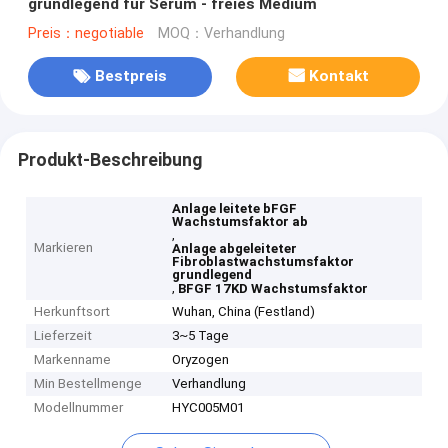
grundlegend für Serum - freies Medium
Preis：negotiable
MOQ：Verhandlung
Bestpreis
Kontakt
Produkt-Beschreibung
Anlage leitete bFGF
Wachstumsfaktor ab
,
Markieren
Anlage abgeleiteter
Fibroblastwachstumsfaktor
grundlegend
,
BFGF 17KD Wachstumsfaktor
Herkunftsort
Wuhan, China (Festland)
Lieferzeit
3~5 Tage
Markenname
Oryzogen
Min Bestellmenge
Verhandlung
Modellnummer
HYC005M01