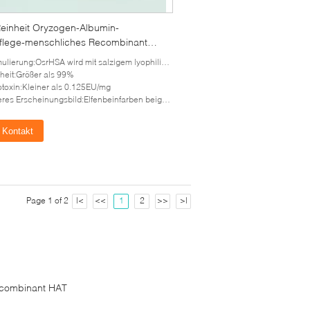
einheit Oryzogen-Albumin-
flege-menschliches Recombinant
in beschleunigen Metabolismus
ulierung:OsrHSA wird mit salzigem lyophilisiert
heit:Größer als 99%
toxin:Kleiner als 0.125EU/mg
 Erscheinungsbild:Elfenbeinfarben beige lyophilisiertes Pulver beleuchten
Kontakt
Page 1 of 2
|<
<<
1
2
>>
>|
combinant HAT