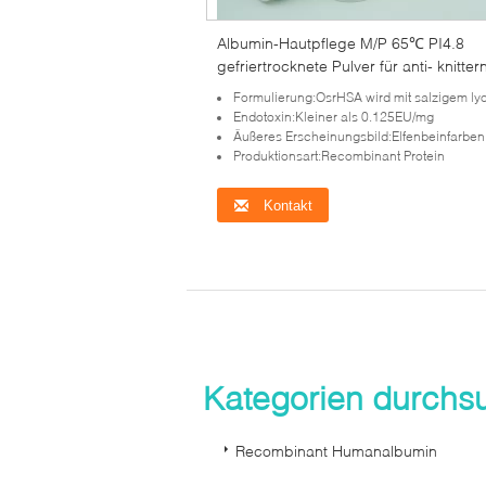
Albumin-Hautpflege M/P 65℃ PI4.8
gefriertrocknete Pulver für anti- knitte
Kosmetik
Formulierung:OsrHSA wird mit salzigem lyophili
Endotoxin:Kleiner als 0.125EU/mg
Äußeres Erscheinungsbild:Elfenbeinfarben beige lyophilisiertes Pulver b
Produktionsart:Recombinant Protein
Kontakt
Kategorien durch
Recombinant Humanalbumin