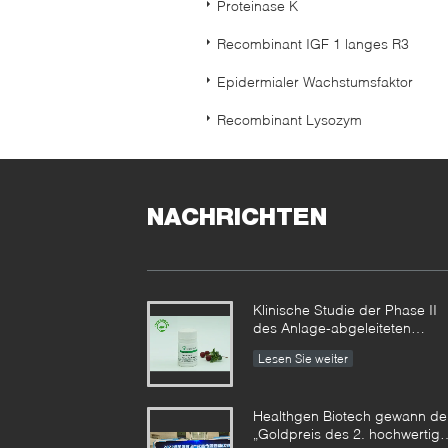
Proteinase K
Recombinant IGF 1 langes R3
Epidermialer Wachstumsfaktor
Recombinant Lysozym
NACHRICHTEN
Klinische Studie der Phase II
des Anlage-abgeleiteten
recombinant menschlichen
Lesen Sie weiter
Serumalbumins erzielte
phasenweise Ergebnisse
Healthgen Biotech gewann de
„Goldpreis des 2. hochwertig