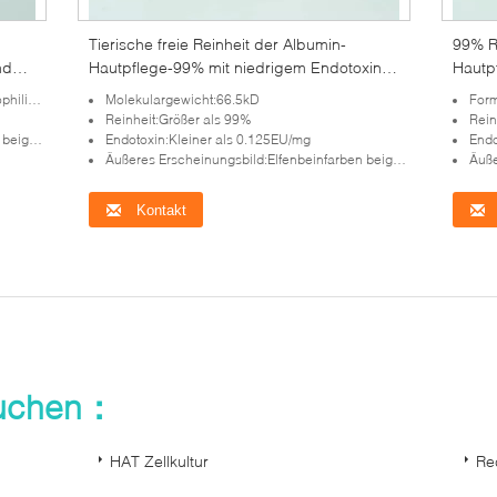
Tierische freie Reinheit der Albumin-
99% R
rnde
Hautpflege-99% mit niedrigem Endotoxin
Hautp
weniger als 0.125EU/mg
Prote
siert
Molekulargewicht:66.5kD
Form
Reinheit:Größer als 99%
Rein
eleuchten
Endotoxin:Kleiner als 0.125EU/mg
Endo
Äußeres Erscheinungsbild:Elfenbeinfarben beige lyophilisiertes Pulver beleuchten
Äußeres
Kontakt
suchen：
HAT Zellkultur
Re