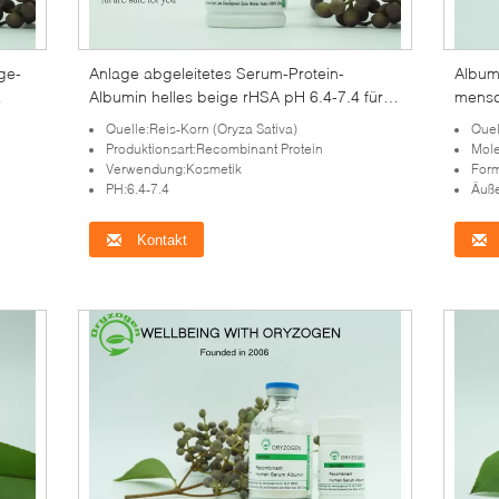
ge-
Anlage abgeleitetes Serum-Protein-
Album
Albumin helles beige rHSA pH 6.4-7.4 für
mensc
Kosmetik
glatte
Quelle:Reis-Korn (Oryza Sativa)
Quel
Produktionsart:Recombinant Protein
Mole
Verwendung:Kosmetik
Form
PH:6.4-7.4
Äußeres
Kontakt