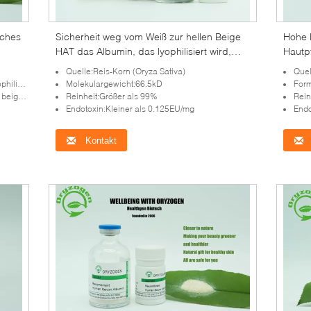
iches
Sicherheit weg vom Weiß zur hellen Beige
Hohe B
HAT das Albumin, das lyophilisiert wird,
Hautpf
pulverisieren freie Tierkomponente PUs 4,8
salzi
Quelle:Reis-Korn (Oryza Sativa)
Quel
siert
Molekulargewicht:66.5kD
Form
eleuchten
Reinheit:Größer als 99%
Rein
Endotoxin:Kleiner als 0.125EU/mg
Endo
Kontakt