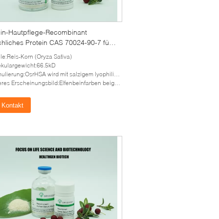
in-Hautpflege-Recombinant
hliches Protein CAS 70024-90-7 für
 Haut-Falte
le:Reis-Korn (Oryza Sativa)
kulargewicht:66.5kD
ulierung:OsrHSA wird mit salzigem lyophilisiert
 Erscheinungsbild:Elfenbeinfarben beige lyophilisiertes Pulver beleuchten
Kontakt