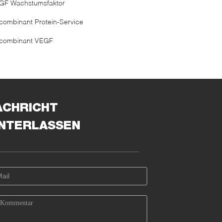
GF Wachstumsfaktor
combinant Protein-Service
combinant VEGF
ACHRICHT
INTERLASSEN