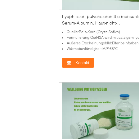
Lyophilisiert pulverisieren Sie menschl
Serum-Albumin, Haut-nicht-
Tierkomponente weiß zu werden
Quelle:Reis-Korn (Oryza Sativa)
Formulierung:OsrHSA wird mit salzigem lyophili
Äußeres Erscheinungsbild:Elfenbeinfarben beige lyophilisiertes Pulver b
Wärmebeständigkeit:M/P 65℃
Kontakt