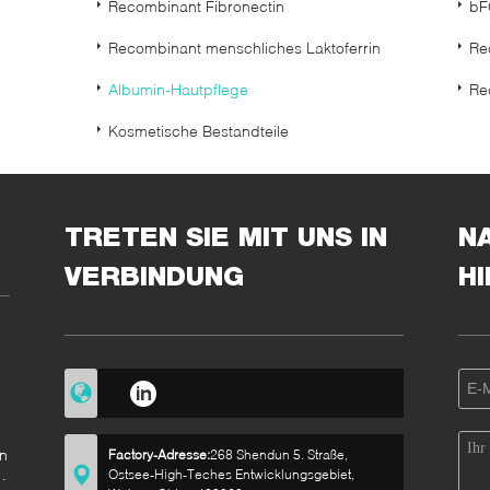
Recombinant Fibronectin
bF
Recombinant menschliches Laktoferrin
Re
Albumin-Hautpflege
Re
Kosmetische Bestandteile
TRETEN SIE MIT UNS IN
N
VERBINDUNG
H
n
Factory-Adresse:
268 Shendun 5. Straße,
en
Ostsee-High-Teches Entwicklungsgebiet,