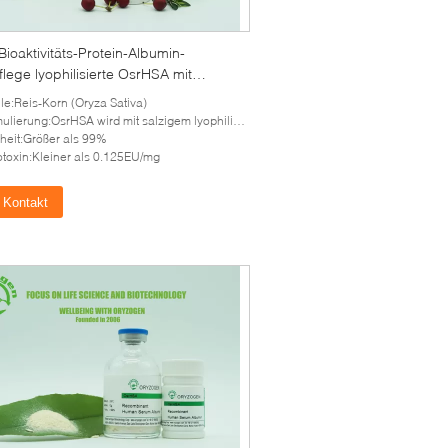
ioaktivitäts-Protein-Albumin-
lege lyophilisierte OsrHSA mit
gem
le:Reis-Korn (Oryza Sativa)
ulierung:OsrHSA wird mit salzigem lyophilisiert
heit:Größer als 99%
toxin:Kleiner als 0.125EU/mg
Kontakt