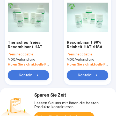
Tierisches freies
Recombinant 99%
Recombinant HAT
Reinheit HAT rHSA
menschliches
66.5kD für
Preis:
negotiable
Preis:
negotiable
Serum-Albumin rHSA
industrielle
MOQ:
Verhandlung
MOQ:
Verhandlung
hat gute Reihen-
biologische
Übereinstimmung
Reagenzien
Holen Sie sich aktuelle Preis
Holen Sie sich aktuelle Preis
Kontakt
Kontakt
Sparen Sie Zeit
Lassen Sie uns mit Ihnen die besten
Produkte kontaktieren.