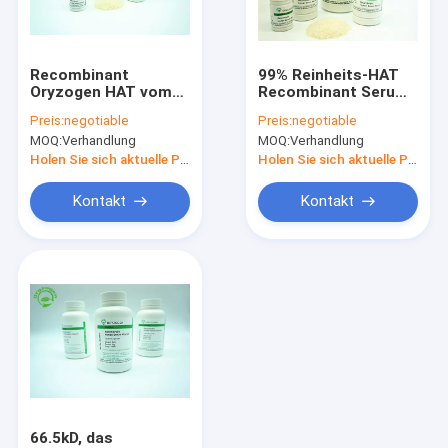
Kontakt
Recombinant
99% Reinheits-HAT
Oryzogen HAT vom
Recombinant Serum-
Recombinant Humanalbumin
Reis-Korn hat gute
Albumin Pulver-
Preis:
negotiable
Preis:
negotiable
Reihen-
niedriges Endotoxin
MOQ:
Verhandlung
MOQ:
Verhandlung
Übereinstimmung
lyophilisiert
Recombinant HAT
70024-90-7
Holen Sie sich aktuelle Preis
Holen Sie sich aktuelle Preis
Proteinase K
Kontakt
Kontakt
Recombinant Fibronectin
bFGF Wachstumsfaktor
Recombinant IGF 1 langes R3
Recombinant menschliches Laktoferrin
Recombinant Protein-Service
66.5kD, das