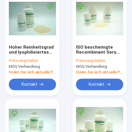
Hoher Reinheitsgrad
ISO bescheinigte
und lyophilisiertes
Recombinant Serum-
Pulver-Recombinant
Albumin HAT
Preis:
negotiable
Preis:
negotiable
menschliches
abgeleitet vom Reis
MOQ:
Verhandlung
MOQ:
Verhandlung
Serum-Albumin HAT
hat hohen
mit freien der
Reinheitsgrad
Holen Sie sich aktuelle Preis
Holen Sie sich aktuelle Preis
Tierkomponente
Kontakt
Kontakt
Nach Hause
Produits
Über uns