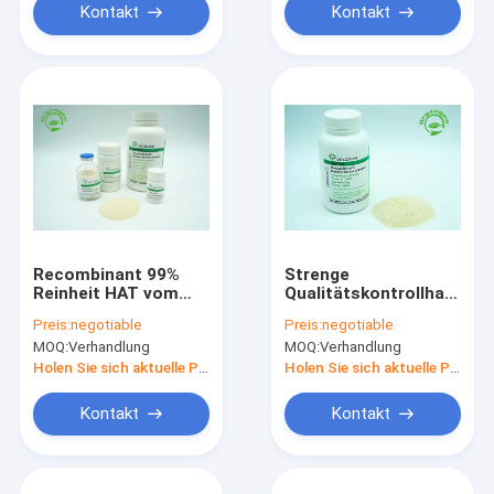
Kontakt
Kontakt
Recombinant 99%
Strenge
Reinheit HAT vom
Qualitätskontrollhat
Reis die gleiche
recombinant Serum-
Preis:
negotiable
Preis:
negotiable
Reihenfolge
Albumin das Weiß,
MOQ:
Verhandlung
MOQ:
Verhandlung
abgeleitet, wie
zum des beige
Plasma HAT
lyophilisierten
Holen Sie sich aktuelle Preis
Holen Sie sich aktuelle Preis
Pulvers zu
beleuchten
Kontakt
Kontakt