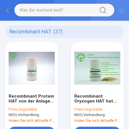
Recombinant HAT
(37)
Recombinant Protein
Recombinant
HAT von der Anlage
Oryzogen HAT hat
mit nicht-
gutes Reihen-
Preis:
negotiable
Preis:
negotiable
Tierbestandteil-
Übereinstimmungs-
MOQ:
Verhandlung
MOQ:
Verhandlung
Endotoxin weniger
Serum-Albumin-
0.125EU/ug gereinigt
Protein
Holen Sie sich aktuelle Preis
Holen Sie sich aktuelle Preis