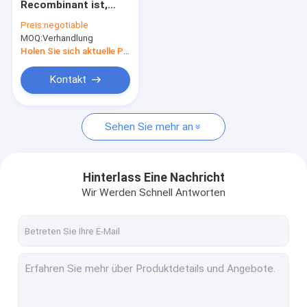
Recombinant ist,
Epidermialer Wachstumsfaktor
HAT hat 585
Preis:
negotiable
Aminosäuren ist
MOQ:
Albumin-Hautpflege
Verhandlung
freie die
Tierkomponente
Holen Sie sich aktuelle Preis
Recombinant VEGF
Kontakt
Recombinant Lysozym
Sehen Sie mehr an
Kosmetische Bestandteile
Hinterlass Eine Nachricht
Wir Werden Schnell Antworten