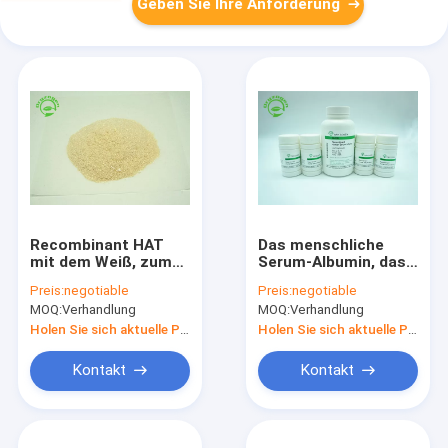
Geben Sie Ihre Anforderung
Recombinant HAT
Das menschliche
mit dem Weiß, zum
Serum-Albumin, das
des beige
Recombinant ist,
Preis:
negotiable
Preis:
negotiable
lyophilisierten
HAT ist strukturell
MOQ:
Verhandlung
MOQ:
Verhandlung
Pulvers zu
und biochemisch
beleuchten HAT
gleichwertig mit
Holen Sie sich aktuelle Preis
Holen Sie sich aktuelle Preis
hohen Reinheitsgrad
pHSA
Kontakt
Kontakt