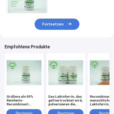
Reagenzien für
Biopharmaceuticals
Fortsetzen
Empfohlene Produkte
Größere als 95%
Das Laktoferrin, das
Recombinant
Reinheits-
gefriertrocknet wird,
menschliches
Recombinant
pulverisieren die
Laktoferrin
Laktoferrin
Anlage, die mit der
gefriertrockne
Lyophiized des
antibakteriellen
Pulver
Bestpreis
Bestpreis
Bestprei