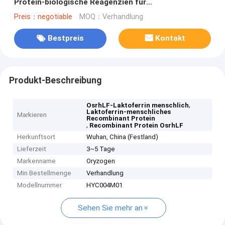
Protein-biologische Reagenzien für
Biopharmaceuticals
Preis：negotiable
MOQ：Verhandlung
Bestpreis
Kontakt
Produkt-Beschreibung
,
OsrhLF-Laktoferrin menschlich
Laktoferrin-menschliches
Markieren
Recombinant Protein
,
Recombinant Protein OsrhLF
Herkunftsort
Wuhan, China (Festland)
Lieferzeit
3~5 Tage
Markenname
Oryzogen
Min Bestellmenge
Verhandlung
Modellnummer
HYC004M01
Sehen Sie mehr an