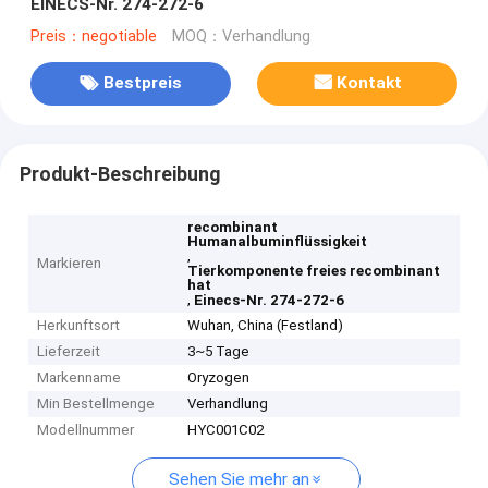
EINECS-Nr. 274-272-6
Preis：negotiable
MOQ：Verhandlung
Bestpreis
Kontakt
Produkt-Beschreibung
recombinant
Humanalbuminflüssigkeit
,
Markieren
Tierkomponente freies recombinant
hat
,
Einecs-Nr. 274-272-6
Herkunftsort
Wuhan, China (Festland)
Lieferzeit
3~5 Tage
Markenname
Oryzogen
Min Bestellmenge
Verhandlung
Modellnummer
HYC001C02
Sehen Sie mehr an