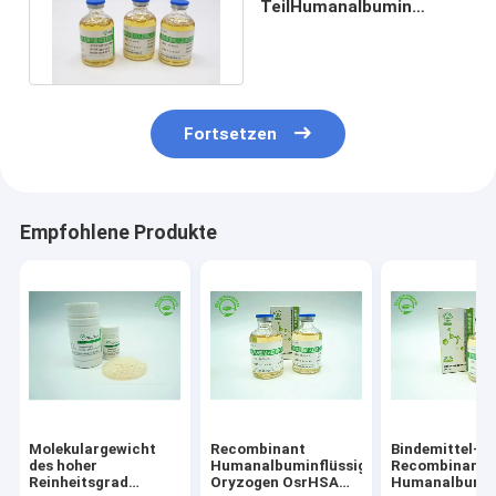
TeilHumanalbumin
flüssige EINECS-Nr. 274-
272-6
Fortsetzen
Empfohlene Produkte
Molekulargewicht
Recombinant
Bindemittel-G
des hoher
Humanalbuminflüssigkeit
Recombinant
Reinheitsgrad
Oryzogen OsrHSA
Humanalbumi