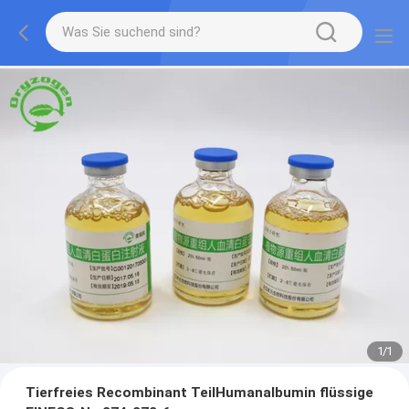
1
/
1
Tierfreies Recombinant TeilHumanalbumin flüssige