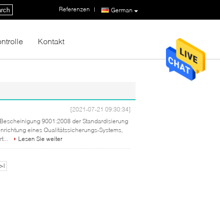
Referenzen
|
rch
German
ntrolle
Kontakt
[2021-07-21 09:30:34]
on Bescheinigung 9001:2008 der Standardisierung
Einrichtung eines Qualitätssicherungs-Systems,
t...
Lesen Sie weiter
>|