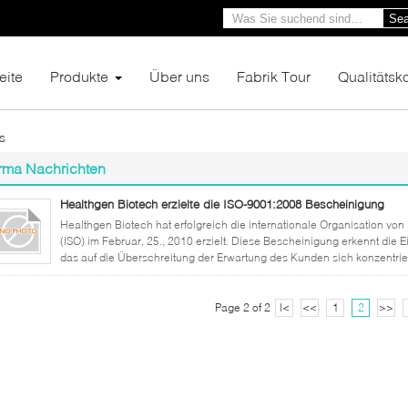
Sea
eite
Produkte
Über uns
Fabrik Tour
Qualitätsko
s
rma Nachrichten
Healthgen Biotech erzielte die ISO-9001:2008 Bescheinigung
Healthgen Biotech hat erfolgreich die internationale Organisation v
(ISO) im Februar, 25., 2010 erzielt. Diese Bescheinigung erkennt die 
das auf die Überschreitung der Erwartung des Kunden sich konzentrier
Page 2 of 2
|<
<<
1
2
>>