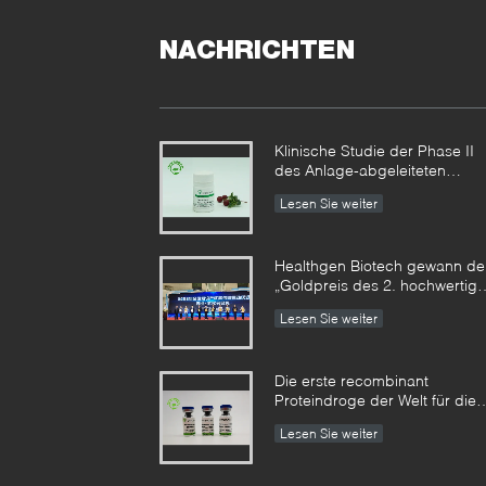
NACHRICHTEN
Klinische Studie der Phase II
des Anlage-abgeleiteten
recombinant menschlichen
Lesen Sie weiter
Serumalbumins erzielte
phasenweise Ergebnisse
Healthgen Biotech gewann de
„Goldpreis des 2. hochwertig
Patent-Wettbewerbs von Hube
Lesen Sie weiter
Provinz“
Die erste recombinant
Proteindroge der Welt für die
Behandlung des Emphysems
Lesen Sie weiter
ist durch die US FDA für
klinische Forschung genehmig
worden