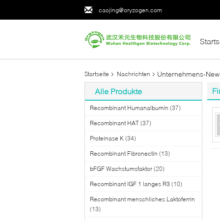
caojing@oryzogen.com
Starts
Unternehmens-New
Startseite
Nachrichten
Fi
Alle Produkte
Recombinant Humanalbumin
(37)
Recombinant HAT
(37)
Proteinase K
(34)
Recombinant Fibronectin
(13)
bFGF Wachstumsfaktor
(20)
Recombinant IGF 1 langes R3
(10)
Recombinant menschliches Laktoferrin
(13)