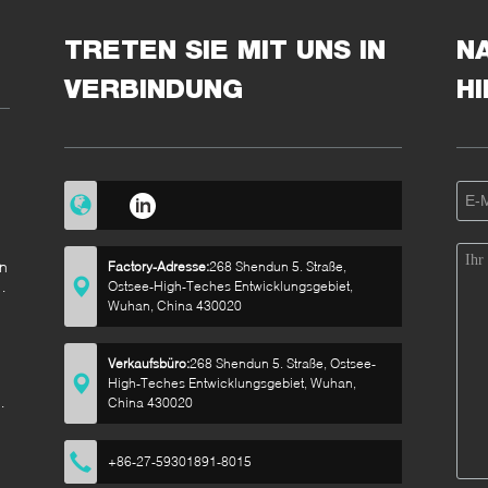
TRETEN SIE MIT UNS IN
N
VERBINDUNG
H
n
Factory-Adresse:
268 Shendun 5. Straße,
en
Ostsee-High-Teches Entwicklungsgebiet,
i-
Wuhan, China 430020
Verkaufsbüro:
268 Shendun 5. Straße, Ostsee-
High-Teches Entwicklungsgebiet, Wuhan,
China 430020
t
+86-27-59301891-8015