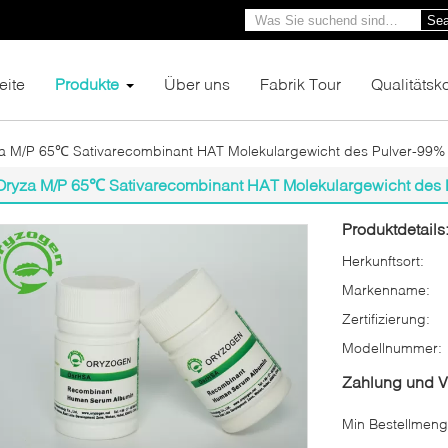
Sea
eite
Produkte
Über uns
Fabrik Tour
Qualitätsko
a M/P 65℃ Sativarecombinant HAT Molekulargewicht des Pulver-99% 
Oryza M/P 65℃ Sativarecombinant HAT Molekulargewicht des P
Produktdetails
Herkunftsort:
Markenname:
Zertifizierung:
Modellnummer:
Zahlung und 
Min Bestellmeng