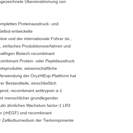
usgezeichnete Übereinstimmung von
ompletten Proteinausdruck- und
elbst-entwickelte
ive und der internationale Führer ist-,
ht, einfaches Produktionsverfahren und
althgen Biotech recombinant
ecombinant Protein- oder Peptidausdruck
tsprodukte, wissenschaftliche
 Verwendung der OryzHiExp-Plattform hat
r Bestandteile, einschließlich
nd, recombinant antitrypsin α-1
nt menschlicher grundlegender
lin ähnliches Wachstum factor-1 LR3
or (rhEGF) und recombinant
ür Zellkulturmedium der Tierkomponente