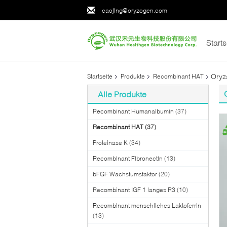
caojing@oryzogen.com
Starts
Oryz
Startseite
Produkte
Recombinant HAT
Alle Produkte
Recombinant Humanalbumin
(37)
Recombinant HAT
(37)
Proteinase K
(34)
Recombinant Fibronectin
(13)
bFGF Wachstumsfaktor
(20)
Recombinant IGF 1 langes R3
(10)
Recombinant menschliches Laktoferrin
(13)