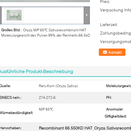
Preis:
Verpackung Info
Lieferzeit:
Großes Bild :
Oryza M/P 65℃ Sativarecombinant HAT
Zahlungsbeding
Molekulargewicht des Pulver-99% der Reinheits-66.5kD
Versorgungsmate
Kontakt
Ausführliche Produkt-Beschreibung
Quelle:
Reis-Korn (Oryza Sativa)
Molekulargewic
EINECS nein.:
274-272-6
PH:
M/P 65℃
Anormaler
Wärmebeständigkeit:
Giftigkeitstest:
Recombinant 66.550KD HAT
Oryza Sativarecom
Hervorheben:
,