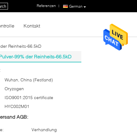
Referenzen
|
rch
German
ntrolle
Kontakt
der Reinheits-66.5kD
ulver-99% der Reinheits-66.5kD
:
Wuhan, China (Festland)
Oryzogen
ISO9001:2015 certificate
HYC002M01
Versand AGB:
e:
Verhandlung