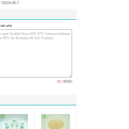
 70024-90-7
t an uns
(
0
/ 3000)