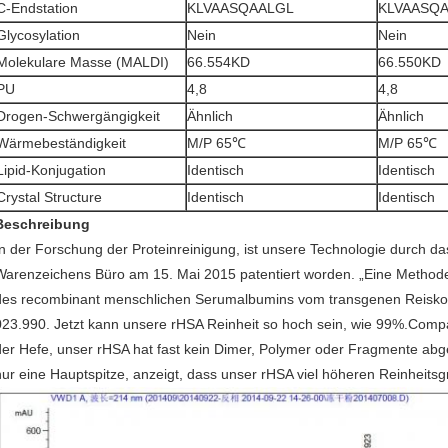
C-Endstation
KLVAASQAALGL
KLVAASQ
Glycosylation
Nein
Nein
Molekulare Masse (MALDI)
66.554KD
66.550KD
PU
4,8
4,8
Drogen-Schwergängigkeit
Ähnlich
Ähnlich
Wärmebeständigkeit
M/P 65℃
M/P 65℃
Lipid-Konjugation
Identisch
Identisch
Crystal Structure
Identisch
Identisch
Beschreibung
In der Forschung der Proteinreinigung, ist unsere Technologie durch 
Warenzeichens Büro am 15. Mai 2015 patentiert worden. „Eine Methode 
des recombinant menschlichen Serumalbumins vom transgenen Reiskor
023.990. Jetzt kann unsere rHSA Reinheit so hoch sein, wie 99%.Com
der Hefe, unser rHSA hat fast kein Dimer, Polymer oder Fragmente abge
nur eine Hauptspitze, anzeigt, dass unser rHSA viel höheren Reinheitsg