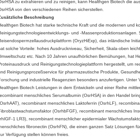
OsrHSA zu extrahieren und zu reinigen, kann Healthgen Biotech die a
OsrHSA von den verschiedenen Reihen sicherstellen.
Zusätzliche Beschreibung
Healthgen Biotech hat starke technische Kraft und die modernen und k
Reinigungstechnologieentwicklungs- und -Massenproduktionsanlagen. S
Reisendospermzellausdruckplattform (OryzHiExp), das inländische Initiat
hat solche Vorteile: hohes Ausdruckniveau, Sicherheit, Skala-oben leic
Umweltschutz etc. Nach 10 Jahren unaufhörlichen Bemühungen, hat He
Proteinausdruck und Reinigungstechnologieplattform hergestellt, um r
und Reinigungsprozeßservice für pharmazeutische Produkte, Gesundhei
Forschung und industrielle Reagenzien besonders anzufertigen. Unter
Healthgen Biotech Leistungen in dem Entwickeln und einer Reihe mittlere
recombinant menschliches Serumalbumin (OsrHSA) in den Handel bringe
(OsrhAAT), recombinant menschliches Laktoferrin (OsrhLF), recombina
Fibroblastwachstumsfaktor (OsrhbFGF), recombinant menschliches Insu
(rhIGF-1 LR3), recombinant menschlicher epidermialer Wachstumsfakt
menschliches fibronectin (OsrhFN), die einen ganzen Satz Lösungen f
zur Verfügung stellen können freies.