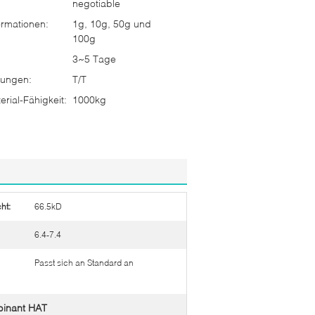
negotiable
rmationen:
1g, 10g, 50g und
100g
3~5 Tage
ungen:
T/T
rial-Fähigkeit:
1000kg
ht:
66.5kD
6.4-7.4
Passt sich an Standard an
binant HAT