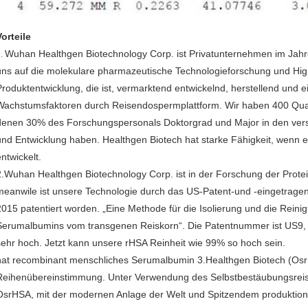
Vorteile
Wuhan Healthgen Biotechnology Corp. ist Privatunternehmen im Jahre
1.
uns auf die molekulare pharmazeutische Technologieforschung und High
Produktentwicklung, die ist, vermarktend entwickelnd, herstellend und 
Wachstumsfaktoren durch Reisendospermplattform. Wir haben 400 Qua
denen 30% des Forschungspersonals Doktorgrad und Major in den ver
und Entwicklung haben. Healthgen Biotech hat starke Fähigkeit, wenn e
ntwickelt.
2.Wuhan Healthgen Biotechnology Corp. ist in der Forschung der Prote
meanwile ist unsere Technologie durch das US-Patent-und -eingetrag
2015 patentiert worden. „Eine Methode für die Isolierung und die Rei
Serumalbumins vom transgenen Reiskorn“. Die Patentnummer ist US9, 0
sehr hoch. Jetzt kann unsere rHSA Reinheit wie 99% so hoch sein.
hat recombinant menschliches Serumalbumin 3.Healthgen Biotech (Os
Reihenübereinstimmung. Unter Verwendung des Selbstbestäubungsreise
OsrHSA, mit der modernen Anlage der Welt und Spitzendem produktio