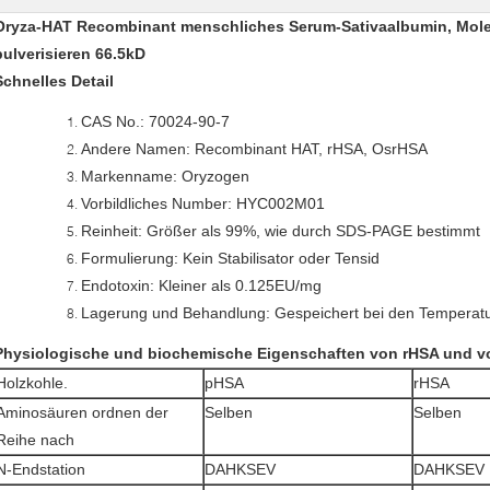
Oryza-HAT Recombinant menschliches Serum-Sativaalbumin, Mole
pulverisieren 66.5kD
Schnelles Detail
CAS No.: 70024-90-7
Andere Namen: Recombinant HAT, rHSA, OsrHSA
Markenname: Oryzogen
Vorbildliches Number: HYC002M01
Reinheit: Größer als 99%, wie durch SDS-PAGE bestimmt
Formulierung: Kein Stabilisator oder Tensid
Endotoxin: Kleiner als 0.125EU/mg
Lagerung und Behandlung: Gespeichert bei den Temperat
Physiologische und biochemische Eigenschaften von rHSA und 
Holzkohle.
pHSA
rHSA
Aminosäuren ordnen der
Selben
Selben
Reihe nach
N-Endstation
DAHKSEV
DAHKSEV