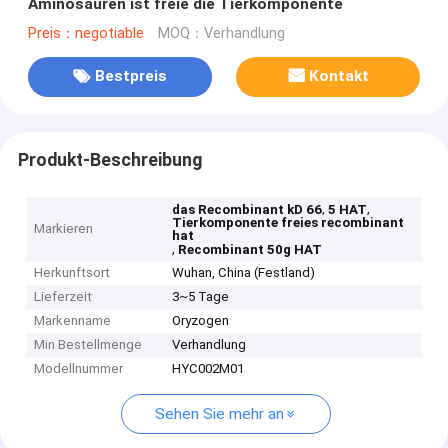
Aminosäuren ist freie die Tierkomponente
Preis：negotiable
MOQ：Verhandlung
Bestpreis
Kontakt
Produkt-Beschreibung
,
,
das Recombinant kD 66
5 HAT
Tierkomponente freies recombinant
Markieren
hat
,
Recombinant 50g HAT
Herkunftsort
Wuhan, China (Festland)
Lieferzeit
3~5 Tage
Markenname
Oryzogen
Min Bestellmenge
Verhandlung
Modellnummer
HYC002M01
Sehen Sie mehr an