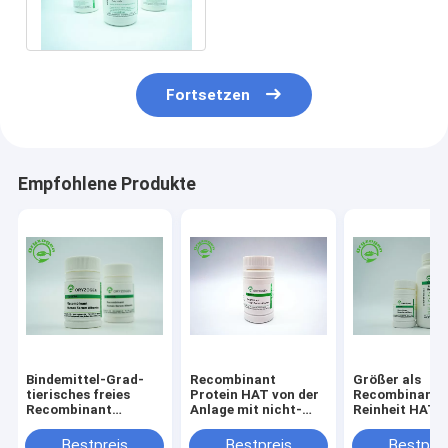
Tierkomponente
Fortsetzen
Empfohlene Produkte
Bindemittel-Grad-
Recombinant
Größer als
tierisches freies
Protein HAT von der
Recombinant 
Recombinant
Anlage mit nicht-
Reinheit HAT 
menschliches
Tierbestandteil-
Stabilisator o
Serum-Albumin
Endotoxin weniger
Tierkomponen
Bestpreis
Bestpreis
Bestprei