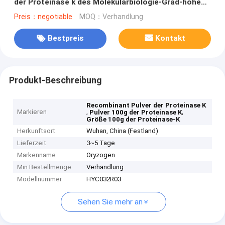
der Proteinase k des Molekularbiologie-Grad-hohen
Reinheitsgrades
Preis：negotiable
MOQ：Verhandlung
Bestpreis
Kontakt
Produkt-Beschreibung
Recombinant Pulver der Proteinase K
Markieren
,
,
Pulver 100g der Proteinase K
Größe 100g der Proteinase-K
Herkunftsort
Wuhan, China (Festland)
Lieferzeit
3~5 Tage
Markenname
Oryzogen
Min Bestellmenge
Verhandlung
Modellnummer
HYC032R03
Sehen Sie mehr an