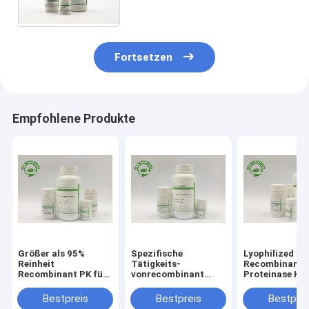
Molekularbiologie-Grad-hohen
Reinheitsgrades
Fortsetzen
Empfohlene Produkte
Größer als 95%
Spezifische
Lyophilized P
Reinheit
Tätigkeits-
Recombinant
Recombinant PK für
vonrecombinant
Proteinase K F
Covid – Entdeckung
Proteinase K größer
Situ Hybridiza
der Nukleinsäure-19
als 40 U/MgP für
Bestpreis
Bestpreis
Bestprei
DNA-Extraktion