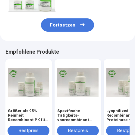
Labor
Fortsetzen
Empfohlene Produkte
Größer als 95%
Spezifische
Lyophilized P
Reinheit
Tätigkeits-
Recombinant
Recombinant PK für
vonrecombinant
Proteinase K F
Covid – Entdeckung
Proteinase K größer
Situ Hybridiza
der Nukleinsäure-19
als 40 U/MgP für
Bestpreis
Bestpreis
Bestprei
DNA-Extraktion