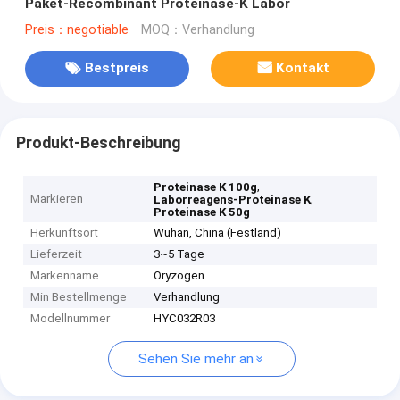
Paket-Recombinant Proteinase-K Labor
Preis：negotiable
MOQ：Verhandlung
Bestpreis
Kontakt
Produkt-Beschreibung
,
Proteinase K 100g
Markieren
,
Laborreagens-Proteinase K
Proteinase K 50g
Herkunftsort
Wuhan, China (Festland)
Lieferzeit
3~5 Tage
Markenname
Oryzogen
Min Bestellmenge
Verhandlung
Modellnummer
HYC032R03
Sehen Sie mehr an