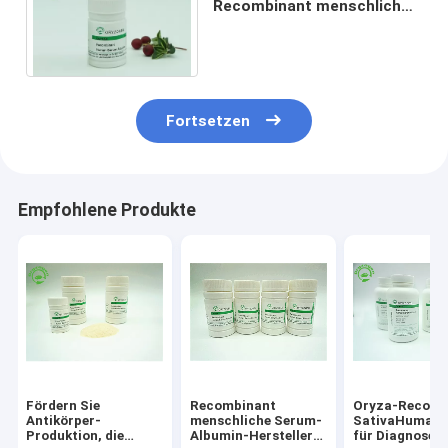
Recombinant menschliches
Serum-Albumin-Tier frei
Fortsetzen
Empfohlene Produkte
Fördern Sie
Recombinant
Oryza-Recomb
Antikörper-
menschliche Serum-
SativaHumana
Produktion, die
Albumin-Hersteller
für Diagnosen