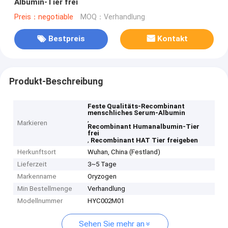
Albumin-Tier frei
Preis：negotiable
MOQ：Verhandlung
Bestpreis
Kontakt
Produkt-Beschreibung
Feste Qualitäts-Recombinant
menschliches Serum-Albumin
,
Markieren
Recombinant Humanalbumin-Tier
frei
,
Recombinant HAT Tier freigeben
Herkunftsort
Wuhan, China (Festland)
Lieferzeit
3~5 Tage
Markenname
Oryzogen
Min Bestellmenge
Verhandlung
Modellnummer
HYC002M01
Sehen Sie mehr an