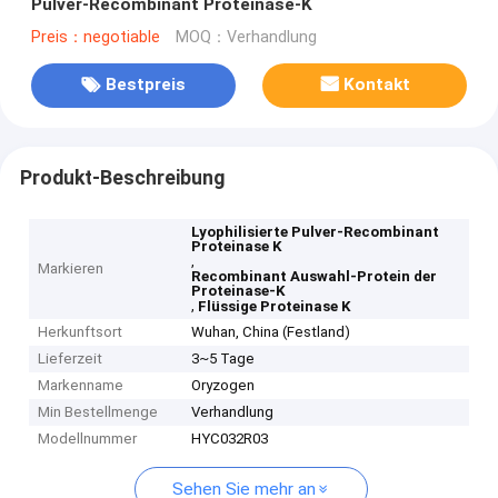
Pulver-Recombinant Proteinase-K
Preis：negotiable
MOQ：Verhandlung
Bestpreis
Kontakt
Produkt-Beschreibung
Lyophilisierte Pulver-Recombinant
Proteinase K
,
Markieren
Recombinant Auswahl-Protein der
Proteinase-K
,
Flüssige Proteinase K
Herkunftsort
Wuhan, China (Festland)
Lieferzeit
3~5 Tage
Markenname
Oryzogen
Min Bestellmenge
Verhandlung
Modellnummer
HYC032R03
Sehen Sie mehr an