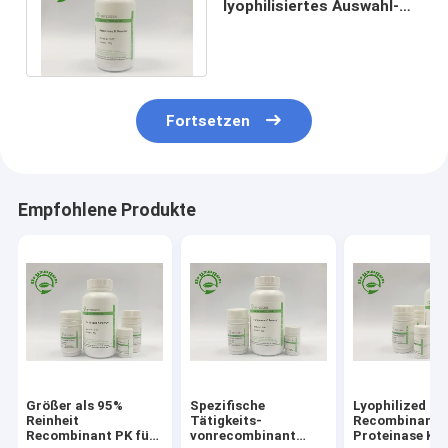
lyophilisiertes Auswahl-
Protein der Pulver-
Recombinant Proteinase-
K
Fortsetzen
Empfohlene Produkte
Größer als 95%
Spezifische
Lyophilized P
Reinheit
Tätigkeits-
Recombinant
Recombinant PK für
vonrecombinant
Proteinase K F