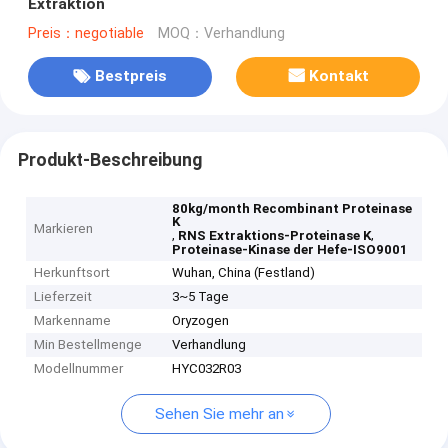
Extraktion
Preis：negotiable
MOQ：Verhandlung
Bestpreis
Kontakt
Produkt-Beschreibung
80kg/month Recombinant Proteinase
K
Markieren
,
,
RNS Extraktions-Proteinase K
Proteinase-Kinase der Hefe-ISO9001
Herkunftsort
Wuhan, China (Festland)
Lieferzeit
3~5 Tage
Markenname
Oryzogen
Min Bestellmenge
Verhandlung
Modellnummer
HYC032R03
Sehen Sie mehr an