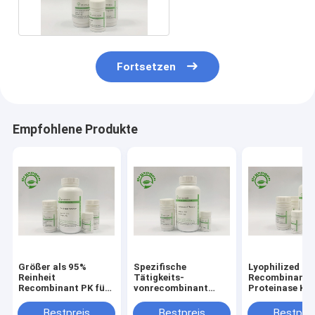
Extraktion
Fortsetzen
Empfohlene Produkte
Größer als 95%
Spezifische
Lyophilized P
Reinheit
Tätigkeits-
Recombinant
Recombinant PK für
vonrecombinant
Proteinase K F
Covid – Entdeckung
Proteinase K größer
Situ Hybridiza
der Nukleinsäure-19
als 40 U/MgP für
Bestpreis
Bestpreis
Bestprei