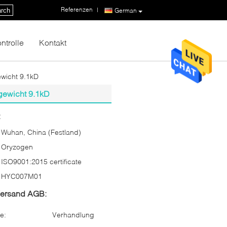
Referenzen
|
rch
German
ntrolle
Kontakt
ewicht 9.1kD
rgewicht 9.1kD
:
Wuhan, China (Festland)
Oryzogen
ISO9001:2015 certificate
HYC007M01
Versand AGB:
e:
Verhandlung