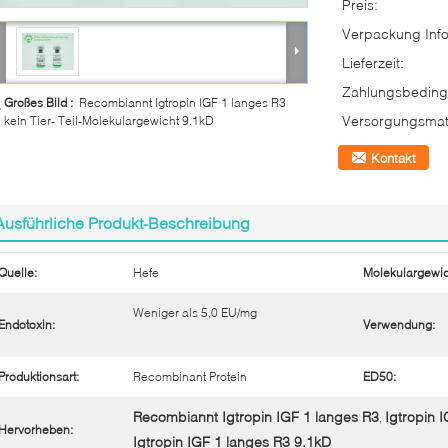
Preis:
Verpackung Info
Lieferzeit:
Zahlungsbeding
Großes Bild :
Recombiannt Igtropin IGF 1 langes R3
Versorgungsmate
kein Tier- Teil-Molekulargewicht 9.1kD
Kontakt
Ausführliche Produkt-Beschreibung
Quelle:
Hefe
Molekulargewic
Weniger als 5,0 EU/mg
Endotoxin:
Verwendung:
Produktionsart:
Recombinant Protein
ED50:
Recombiannt Igtropin IGF 1 langes R3
Igtropin 
,
Hervorheben:
Igtropin IGF 1 langes R3 9.1kD