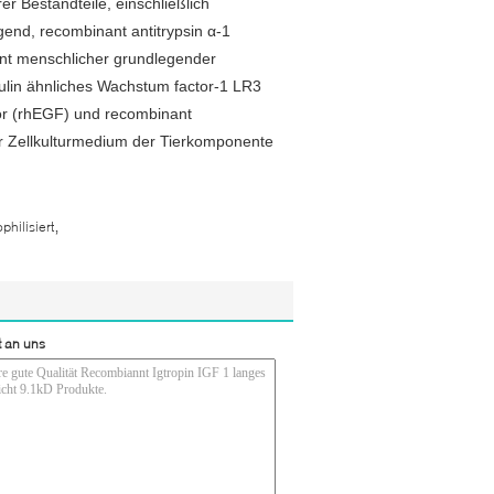
r Bestandteile, einschließlich
nd, recombinant antitrypsin α-1
nt menschlicher grundlegender
lin ähnliches Wachstum factor-1 LR3
or (rhEGF) und recombinant
ür Zellkulturmedium der Tierkomponente
,
hilisiert
t an uns