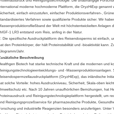
Proteinausdruck und Reinigungstechnologie. Die unabhängige Forschu
international moderne hochmoderne Plattform, die OryzHiExp genannt wir
Sicherheit, einfach einzustufen, einfacher Produktionsverfahren-, Grün
standardisiertes Verfahren sowie qualifizierte Produkte sicher. Wir hab
Massenproduktionsfließband der Welt mit höchstentwickelten Anlagen d
rhIGF-1 LR3 entstand vom Reis, anfing in der Natur.
2. Die spezifische Ausdruckplattform des Reisendosperms ist einfach,
at den Proteinkörper, der hält Proteinstabilität und -bioaktivität kann. Z
Kilogramm/Jahr.
Zusätzliche Beschreibung
Healthgen Biotech hat starke technische Kraft und die modernen und k
Reinigungstechnologieentwicklungs- und -Massenproduktionsanlagen. S
Reisendospermzellausdruckplattform (OryzHiExp), das inländische Initiat
hat solche Vorteile: hohes Ausdruckniveau, Sicherheit, Skala-oben leic
Umweltschutz etc. Nach 10 Jahren unaufhörlichen Bemühungen, hat He
Proteinausdruck und Reinigungstechnologieplattform hergestellt, um r
und Reinigungsprozeßservice für pharmazeutische Produkte, Gesundhei
Forschung und industrielle Reagenzien besonders anzufertigen. Unter