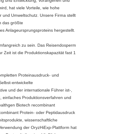
ng und Entwicklung, Vorangehen und
d, hat viele Vorteile, wie hohe
er und Umweltschutz. Unsere Firma stellt
en das größte
es Anlageursprungsproteins hergestellt.
 umfangreich zu sein. Das Reisendosperm
ur Zeit ist die Produktionskapazität fast 1
ompletten Proteinausdruck- und
elbst-entwickelte
ive und der internationale Führer ist-,
ht, einfaches Produktionsverfahren und
althgen Biotech recombinant
ecombinant Protein- oder Peptidausdruck
tsprodukte, wissenschaftliche
 Verwendung der OryzHiExp-Plattform hat