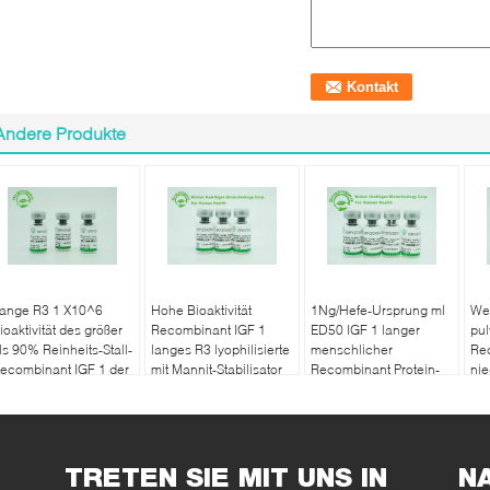
Andere Produkte
ange R3 1 X10^6
Hohe Bioaktivität
1Ng/Hefe-Ursprung ml
Wei
ioaktivität des größer
Recombinant IGF 1
ED50 IGF 1 langer
pul
ls 90% Reinheits-Stall-
langes R3 lyophilisierte
menschlicher
Re
ecombinant IGF 1 der
mit Mannit-Stabilisator
Recombinant Protein-
nie
inheits-/Magnesium
R3
IGF
TRETEN SIE MIT UNS IN
N