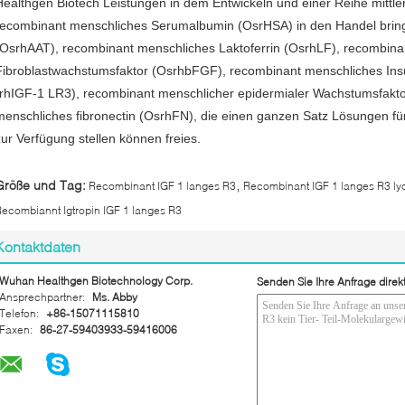
Healthgen Biotech Leistungen in dem Entwickeln und einer Reihe mittlere
recombinant menschliches Serumalbumin (OsrHSA) in den Handel bringe
(OsrhAAT), recombinant menschliches Laktoferrin (OsrhLF), recombina
Fibroblastwachstumsfaktor (OsrhbFGF), recombinant menschliches Insu
(rhIGF-1 LR3), recombinant menschlicher epidermialer Wachstumsfakt
menschliches fibronectin (OsrhFN), die einen ganzen Satz Lösungen f
zur Verfügung stellen können freies.
,
Größe und Tag:
Recombinant IGF 1 langes R3
Recombinant IGF 1 langes R3 lyop
ecombiannt Igtropin IGF 1 langes R3
Kontaktdaten
Wuhan Healthgen Biotechnology Corp.
Senden Sie Ihre Anfrage direk
Ansprechpartner:
Ms. Abby
Telefon:
+86-15071115810
Faxen:
86-27-59403933-59416006