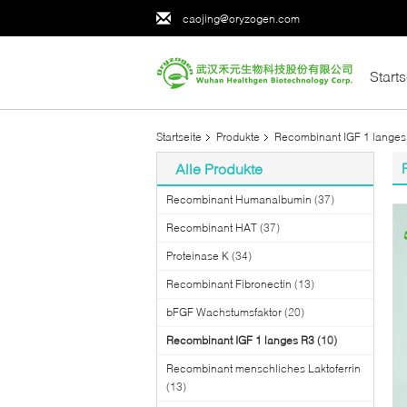
caojing@oryzogen.com
Starts
Startseite
Produkte
Recombinant IGF 1 langes
Alle Produkte
Recombinant Humanalbumin
(37)
Recombinant HAT
(37)
Proteinase K
(34)
Recombinant Fibronectin
(13)
bFGF Wachstumsfaktor
(20)
Recombinant IGF 1 langes R3
(10)
Recombinant menschliches Laktoferrin
(13)