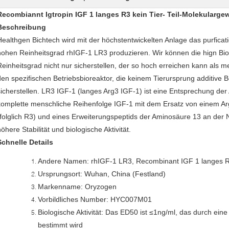
Recombiannt Igtropin IGF 1 langes R3 kein Tier- Teil-Molekularge
Beschreibung
Healthgen Bichtech wird mit der höchstentwickelten Anlage das purficat
hohen Reinheitsgrad rhIGF-1 LR3 produzieren. Wir können die hign Bio
Reinheitsgrad nicht nur sicherstellen, der so hoch erreichen kann als 
den spezifischen Betriebsbioreaktor, die keinem Tierursprung additive 
sicherstellen. LR3 IGF-1 (langes Arg3 IGF-1) ist eine Entsprechung de
komplette menschliche Reihenfolge IGF-1 mit dem Ersatz von einem Arg 
(folglich R3) und eines Erweiterungspeptids der Aminosäure 13 an der 
öhere Stabilität und biologische Aktivität.
Schnelle Details
Andere Namen: rhIGF-1 LR3, Recombinant IGF 1 langes R
Ursprungsort: Wuhan, China (Festland)
Markenname: Oryzogen
Vorbildliches Number: HYC007M01
Biologische Aktivität: Das ED50 ist ≤1ng/ml, das durch ein
bestimmt wird