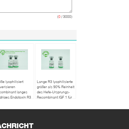
(
0
/ 3000)
ße lyophilisiert
Lange R3 lyophilisierte
verisieren
größer als 90% Reinheit
combinant langes
des Hefe-Ursprungs-
driges Endotoxin R3
Recombinant IGF 1 für
 1 für Forschung
Serum - freies Medium
ACHRICHT