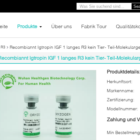
Sea
eite
Produkte
Über uns
Fabrik Tour
Qualitätsko
Recombiannt Igtropin IGF 1 langes R3 kein Tier- Teil-Molekularg
 R3
Recombiannt Igtropin IGF 1 langes R3 kein Tier- Teil-Molekula
Produktdetails
Herkunftsort:
Markenname:
Zertifizierung:
Modellnummer:
Zahlung und 
Min Bestellmeng