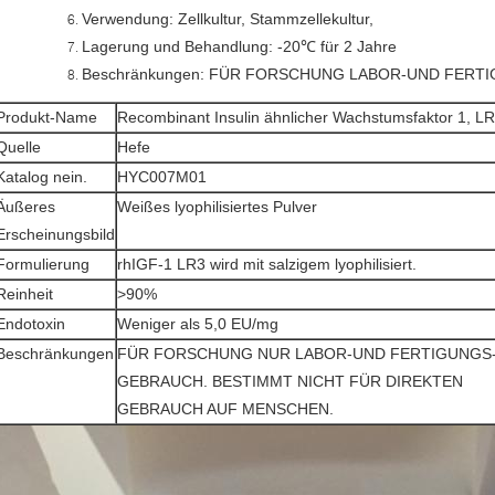
Verwendung: Zellkultur, Stammzellekultur,
Lagerung und Behandlung: -20℃ für 2 Jahre
Beschränkungen: FÜR FORSCHUNG LABOR-UND FERT
Produkt-Name
Recombinant Insulin ähnlicher Wachstumsfaktor 1, L
Quelle
Hefe
Katalog nein.
HYC007M01
Äußeres
Weißes lyophilisiertes Pulver
Erscheinungsbild
Formulierung
rhIGF-1 LR3 wird mit salzigem lyophilisiert.
Reinheit
>90%
Endotoxin
Weniger als 5,0 EU/mg
Beschränkungen
FÜR FORSCHUNG NUR LABOR-UND FERTIGUNGS
GEBRAUCH. BESTIMMT NICHT FÜR DIREKTEN
GEBRAUCH AUF MENSCHEN.