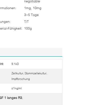
negotiable
rmationen:
1mg, 10mg
3~5 Tage
ungen:
T/T
rial-Fähigkeit:
100g
ht:
9.1kD
Zellkultur, Stammzellekultur,
Impfforschung
≤1ng/ml
IGF 1 langes R3
,