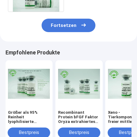
Wachstumsfaktor-17KD
Fortsetzen
Empfohlene Produkte
Größer als 95%
Recombinant
Xeno -
Reinheit
Protein bFGF Faktor
Tierkomponen
lyophilisierte
Oryza extrahiertes
freier mittlere
menschlicher bFGF
Sativa-20℃
Bestandteile 
Wachstumsfaktor
Storaged
Wachstumsfak
Bestpreis
Bestpreis
Bestprei
mit Mannit-
Molekulargewi