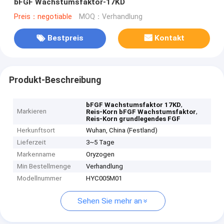
bFGF Wachstumsfaktor-17KD
Preis：negotiable
MOQ：Verhandlung
Bestpreis
Kontakt
Produkt-Beschreibung
,
bFGF Wachstumsfaktor 17KD
Markieren
,
Reis-Korn bFGF Wachstumsfaktor
Reis-Korn grundlegendes FGF
Herkunftsort
Wuhan, China (Festland)
Lieferzeit
3~5 Tage
Markenname
Oryzogen
Min Bestellmenge
Verhandlung
Modellnummer
HYC005M01
Sehen Sie mehr an