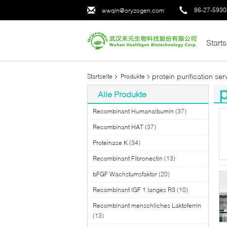
86-27-593
wwqin@oryzogen.com
Starts
protein purification ser
Startseite
Produkte
p
Alle Produkte
(3
Recombinant Humanalbumin
(37)
Recombinant HAT
(37)
Proteinase K
(34)
Recombinant Fibronectin
(13)
bFGF Wachstumsfaktor
(20)
Recombinant IGF 1 langes R3
(10)
Recombinant menschliches Laktoferrin
(13)