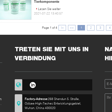
Tierkomponente
Lesen Sie weiter
2021-07-22 13:40:57
Page 1 of 4
|<
<<
1
2
3
4
TRETEN SIE MIT UNS IN
N
VERBINDUNG
H
n
Factory-Adresse:
268 Shendun 5. Straße,
en
Ostsee-High-Teches Entwicklungsgebiet,
i-
Wuhan, China 430020