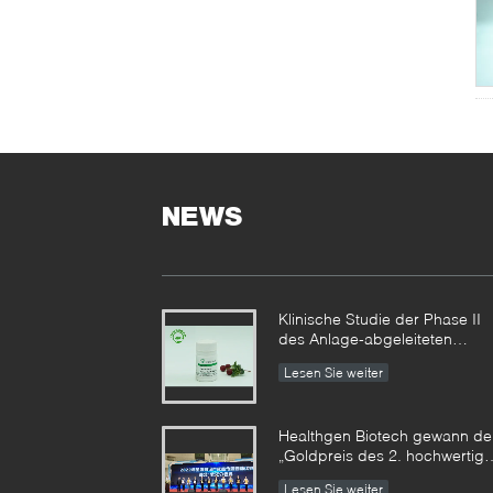
NEWS
Klinische Studie der Phase II
des Anlage-abgeleiteten
recombinant menschlichen
Lesen Sie weiter
Serumalbumins erzielte
phasenweise Ergebnisse
Healthgen Biotech gewann de
„Goldpreis des 2. hochwertig
Patent-Wettbewerbs von Hube
Lesen Sie weiter