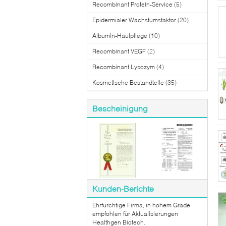
Recombinant Protein-Service
(5)
Epidermialer Wachstumsfaktor
(20)
Albumin-Hautpflege
(10)
Recombinant VEGF
(2)
Recombinant Lysozym
(4)
Kosmetische Bestandteile
(35)
Bescheinigung
Kunden-Berichte
Ehrfürchtige Firma, in hohem Grade
empfohlen für Aktualisierungen
Healthgen Biotech.