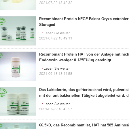
2021-07-22 13:42:32
Recombinant Protein bFGF Faktor Oryza extrahier
Storaged
Lesen Sie weiter
2021-07-22 13:49:11
Recombinant Protein HAT von der Anlage mit nicht
Endotoxin weniger 0.125EU/ug gereinigt
Lesen Sie weiter
2021-09-18 13:44:58
Das Laktoferrin, das gefriertrocknet wird, pulveris
mit der antibakteriellen Tätigkeit abgeleitet wird,
Lesen Sie weiter
2021-07-22 13:45:57
66.5kD, das Recombinant ist, HAT hat 585 Aminosäu