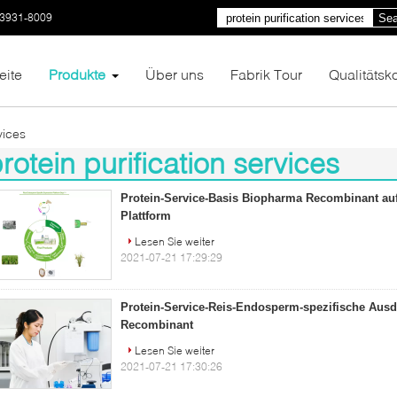
03931-8009
Sea
eite
Produkte
Über uns
Fabrik Tour
Qualitätsko
vices
rotein purification services
4)
Protein-Service-Basis Biopharma Recombinant auf
Plattform
Lesen Sie weiter
2021-07-21 17:29:29
Protein-Service-Reis-Endosperm-spezifische Ausd
Recombinant
Lesen Sie weiter
2021-07-21 17:30:26