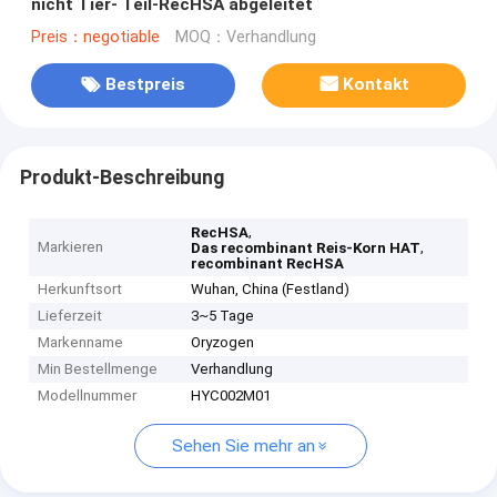
nicht Tier- Teil-RecHSA abgeleitet
Preis：negotiable
MOQ：Verhandlung
Bestpreis
Kontakt
Produkt-Beschreibung
,
RecHSA
Markieren
,
Das recombinant Reis-Korn HAT
recombinant RecHSA
Herkunftsort
Wuhan, China (Festland)
Lieferzeit
3~5 Tage
Markenname
Oryzogen
Min Bestellmenge
Verhandlung
Modellnummer
HYC002M01
Sehen Sie mehr an