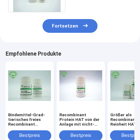
RecHSA abgeleitet
Fortsetzen
Empfohlene Produkte
Bindemittel-Grad-
Recombinant
Größer als
tierisches freies
Protein HAT von der
Recombinant 
Recombinant
Anlage mit nicht-
Reinheit HAT 
menschliches
Tierbestandteil-
Stabilisator o
Serum-Albumin
Endotoxin weniger
Tierkomponen
Bestpreis
Bestpreis
Bestprei
rHSA für
0.125EU/ug gereinigt